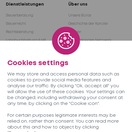
Dienstleistungen
Über uns
Steuerberatung
Unsere Büros
Steuerrecht
Geschichte der Kanzlei
Rechtsberatung
Partner
Lohnbuchhaltung & HR
Internationales Netzwerk
Prüfung und Consulting
Become a partner
Outsourcing
Cookies settings
We may store and access personal data such as
Team
Karriere
cookies to provide social media features and
analyse our traffic. By clicking "Ok, accept all" you
will allow the use of these cookies. Your settings can
Unsere Neuigkeiten
Kontakt
be changed, including withdrawing your consent at
any time, by clicking on the "Cookie icon".
Soreco© 2026
For certain purposes legitimate interests may be
relied on, rather than consent. You can read more
Datenschutzbestimmungen
about this and how to object by clicking
Rechtliche Informationen