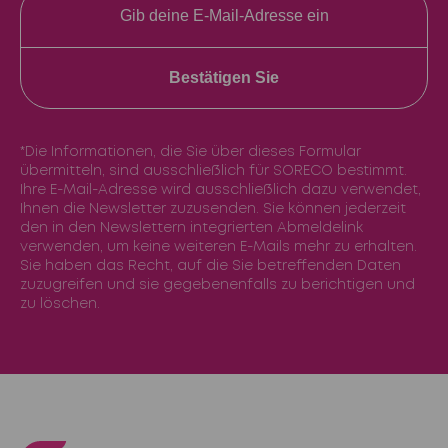
Bestätigen Sie
*Die Informationen, die Sie über dieses Formular
übermitteln, sind ausschließlich für SORECO bestimmt.
Ihre E-Mail-Adresse wird ausschließlich dazu verwendet,
Ihnen die Newsletter zuzusenden. Sie können jederzeit
den in den Newslettern integrierten Abmeldelink
verwenden, um keine weiteren E-Mails mehr zu erhalten.
Sie haben das Recht, auf die Sie betreffenden Daten
zuzugreifen und sie gegebenenfalls zu berichtigen und
zu löschen.