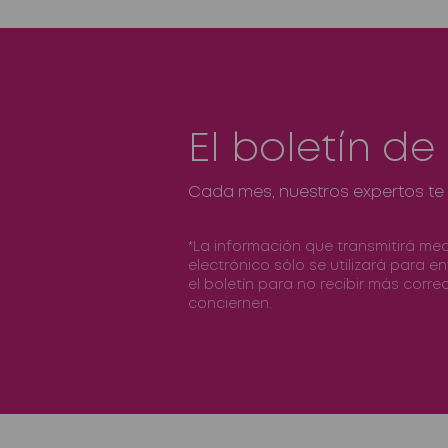
El boletín de
Cada mes, nuestros expertos te 
*La información que transmitirá me
electrónico sólo se utilizará para e
el boletín para no recibir más correo
conciernen.