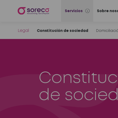
Servicios
Sobre nos
Legal
Constitución de sociedad
Domiciliac
Constituc
de socie