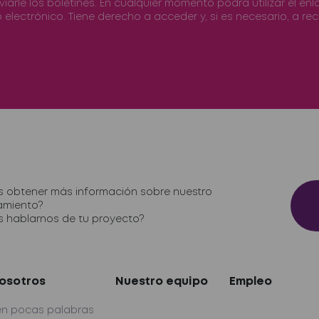
nviarle los boletines. En cualquier momento podrá utilizar el e
 electrónico. Tiene derecho a acceder y, si es necesario, a rect
 obtener más información sobre nuestro
amiento?
s hablarnos de tu proyecto?
osotros
Nuestro equipo
Empleo
en pocas palabras