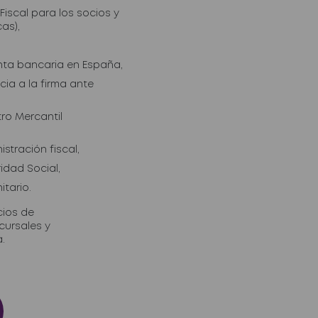
Fiscal para los socios y
as),
nta bancaria en España,
ia a la firma ante
tro Mercantil
stración fiscal,
idad Social,
itario.
cios de
ursales y
.