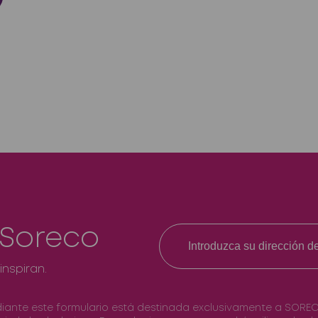
 Soreco
inspiran.
diante este formulario está destinada exclusivamente a SOREC