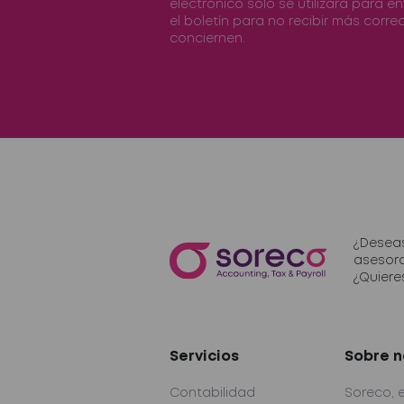
electrónico sólo se utilizará para e
el boletín para no recibir más correo
conciernen.
¿Deseas
asesor
¿Quiere
Servicios
Sobre n
Contabilidad
Soreco, 