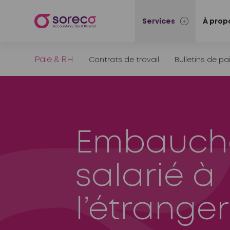
Services
À prop
Paie & RH
Contrats de travail
Bulletins de pa
Embauch
salarié à
l’étranger