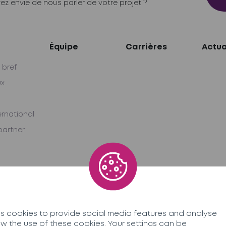
ez envie de nous parler de votre projet ?
Équipe
Carrières
Actua
 bref
ux
ernational
artner
 cookies to provide social media features and analyse
allow the use of these cookies. Your settings can be