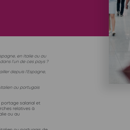
pagne, en Italie ou au
 dans l’un de ces pays ?
ailler depuis l’Espagne,
italien ou portugais
portage salarial et
hes relatives à
alie ou au