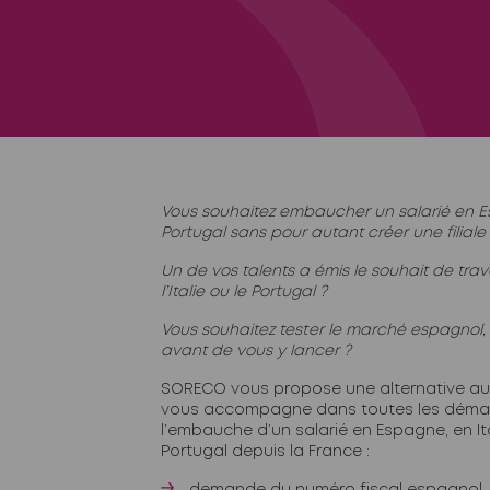
Vous souhaitez embaucher un salarié en Es
Portugal sans pour autant créer une filiale
Un de vos talents a émis le souhait de trav
l’Italie ou le Portugal ?
Vous souhaitez tester le marché espagnol, 
avant de vous y lancer ?
SORECO vous propose une alternative au 
vous accompagne dans toutes les démarc
l’embauche d’un salarié en Espagne, en It
Portugal depuis la France :