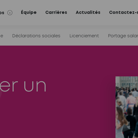
Équipe
Carrières
Actualités
Contactez-
os
ie
Déclarations sociales
Licenciement
Portage salar
er un