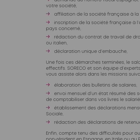
demande du numéro fiscal espagnol, i
votre société,
affiliation de la société française à la
inscription de la société française à l
pays concerné,
rédaction du contrat de travail de dr
ou italien,
déclaration unique d’embauche,
Une fois ces démarches terminées, le sala
effectifs. SORECO et son équipe d’exper
vous assiste alors dans les missions suiva
élaboration des bulletins de salaires,
envoi mensuel d’un état résumé des s
de comptabiliser dans vos livres le salarié
établissement des déclarations mensu
Sociale,
rédaction des déclarations de retenue
Enfin, compte tenu des difficultés pour o
non-résident en Espagne, en Italie ou au