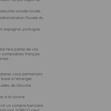
talien ou portugais de
 sécurité sociale locale,
’administration fiscale du
oit espagnol, portugais
rié fera partie de vos
ts-comptables français
ntes :
alaires vous permettant
 basé à l’étranger,
elles de Sécurité
s à la source.
uvrir un compte bancaire
 Portugal, SORECO peut