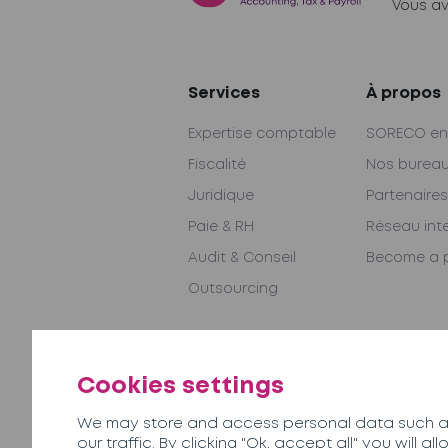
Vous av
Services
À propos
Expertise comptable
SORECO en
Fiscalité
Nos burea
Juridique
Partenaires
Paie & RH
Réseau int
Audit & Conseil
Become a p
Outsourcing
Contactez-nous
Cookies settings
We may store and access personal data such as
our traffic. By clicking "Ok, accept all" you will 