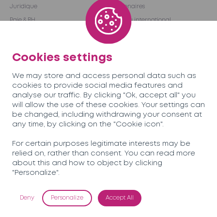
Juridique
Partenaires
Paie & RH
Réseau international
Audit & Conseil
Become a partner
Outsourcing
Cookies settings
We may store and access personal data such as
Équipe
Carrières
cookies to provide social media features and
analyse our traffic. By clicking "Ok, accept all" you
will allow the use of these cookies. Your settings can
Actualités
Contactez-nous
be changed, including withdrawing your consent at
any time, by clicking on the "Cookie icon".
Soreco© 2026
For certain purposes legitimate interests may be
relied on, rather than consent. You can read more
Politique de confidentialité
about this and how to object by clicking
Mentions légales
"Personalize".
Deny
Personalize
Accept All