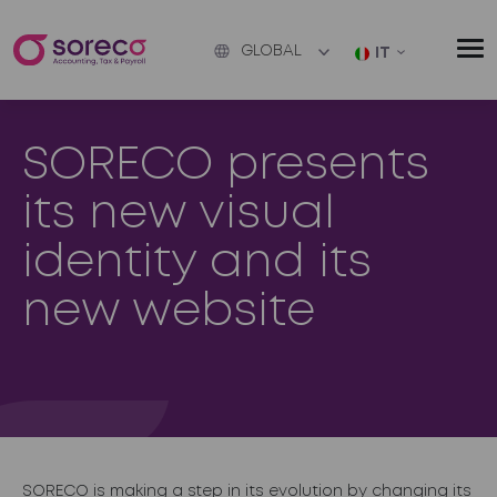
GLOBAL
IT
SORECO presents
its new visual
identity and its
new website
SORECO is making a step in its evolution by changing its