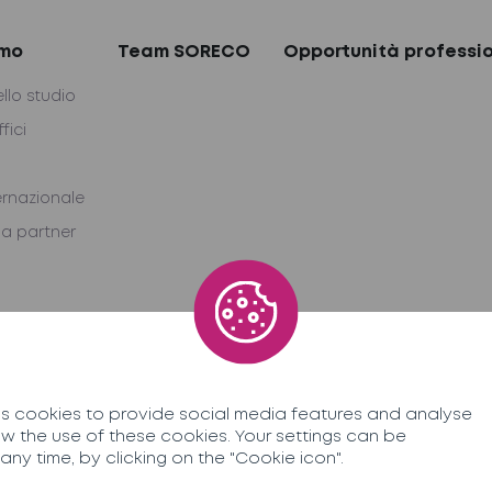
amo
Team SORECO
Opportunità professio
ello studio
ffici
ernazionale
a partner
 cookies to provide social media features and analyse
allow the use of these cookies. Your settings can be
ny time, by clicking on the "Cookie icon".
privacy
Mentions légales