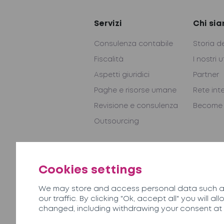
Servizi
Chi si
Consulenza contabile
Storia d
Fiscalità
I nostri u
Aspetti giuridici
Partner
Paghe e risorse umane
Rete int
Revisione e consulenza
Become 
Outsourcing
Contatti
Cookies settings
We may store and access personal data such as
our traffic. By clicking "Ok, accept all" you will 
changed, including withdrawing your consent at a
Soreco© 2026
Informativa sulla 