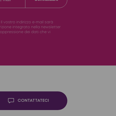
vostro indirizzo e-mail sarà
scrizione integrato nella newsletter
 soppressione dei dati che vi
CONTATTATECI