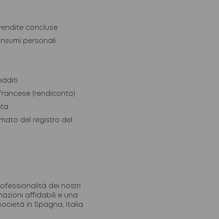
 vendite concluse
onsumi personali
edditi
 francese (rendiconto)
sta
mato del registro del
ofessionalità dei nostri
azioni affidabili e una
società in Spagna, Italia