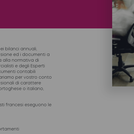
ei bilanci annuali,
isione ed i documenti a
à alla normativa di
alisti e degli Esperti
cumenti contabili
epariamo per vostro conto
ssionali di carattere
ortoghese o italiano,
listi francesi eseguono le
ortamenti