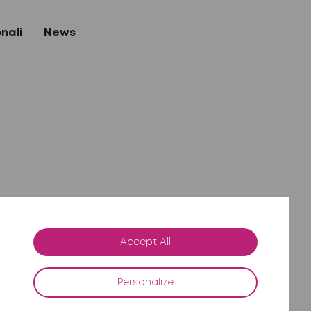
nali
News
Accept All
Personalize