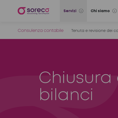
Servizi
Chi siamo
Consulenza contabile
Tenuta e revisione dei co
Chiusura 
bilanci