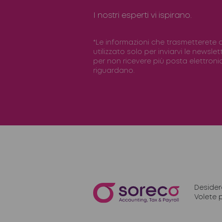
I nostri esperti vi ispirano.
*Le informazioni che trasmetterete 
utilizzato solo per inviarvi le newslet
per non ricevere più posta elettronica
riguardano.
Desider
Volete 