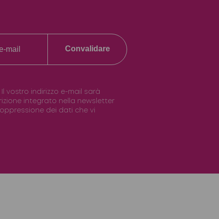
Convalidare
vostro indirizzo e-mail sarà
scrizione integrato nella newsletter
 soppressione dei dati che vi