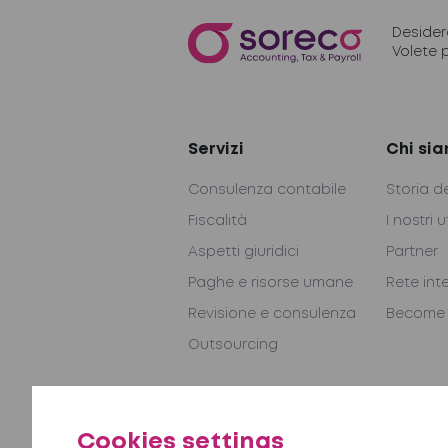
Desider
Volete 
Servizi
Chi si
Consulenza contabile
Storia d
Fiscalità
I nostri u
Aspetti giuridici
Partner
Paghe e risorse umane
Rete int
Revisione e consulenza
Become 
Outsourcing
Contatti
Cookies settings