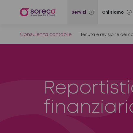
Servizi
Chi siamo
Consulenza contabile
Tenuta e revisione dei co
Reportist
finanziari