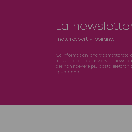
La newslette
I nostri esperti vi ispirano.
*Le informazioni che trasmetterete 
utilizzato solo per inviarvi le newslet
per non ricevere più posta elettronica
riguardano.