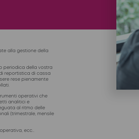
te alla gestione della
 o periodica della vostra
i reportistica di cassa
sere rese pienamente
lati.
trumenti operativi che
ti analitici e
uata al ritmo delle
nali (trimestrale, mensile
operativa, ecc…