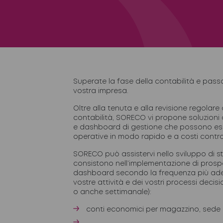
Superate la fase della contabilità e passa
vostra impresa.
Oltre alla tenuta e alla revisione regolare
contabilità, SORECO vi propone soluzioni d
e dashboard di gestione che possono es
operative
in modo rapido e a costi control
SORECO può assistervi nello sviluppo di s
consistono nell’implementazione di prospet
dashboard secondo la frequenza più adeg
vostre attività e dei vostri processi decisio
o anche settimanale):
conti economici per magazzino, sede 