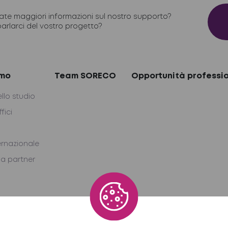
ate maggiori informazioni sul nostro supporto?
parlarci del vostro progetto?
amo
Team SORECO
Opportunità professio
ello studio
ffici
ernazionale
a partner