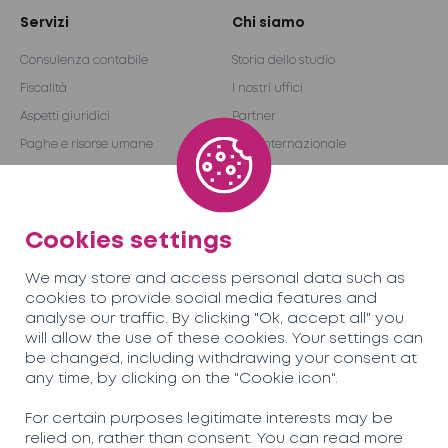
Servizi
Chi siamo
Consulenza contabile
Storia dello studio
Fiscalità
I nostri uffici
Aspetti giuridici
Partner
Paghe e risorse umane
Rete internazionale
Revisione e consulenza
Become a partner
Outsourcing
Cookies settings
Team SORECO
Opportunità
We may store and access personal data such as
professionali
cookies to provide social media features and
analyse our traffic. By clicking "Ok, accept all" you
will allow the use of these cookies. Your settings can
News
Contatti
be changed, including withdrawing your consent at
any time, by clicking on the "Cookie icon".
Soreco© 2026
For certain purposes legitimate interests may be
relied on, rather than consent. You can read more
Informativa sulla privacy