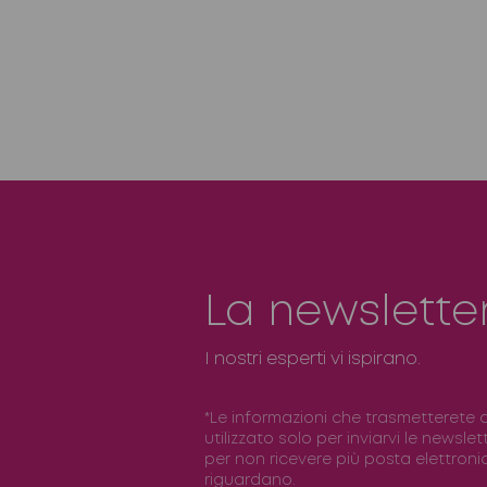
La newslette
I nostri esperti vi ispirano.
*Le informazioni che trasmetterete 
utilizzato solo per inviarvi le newslet
per non ricevere più posta elettronica
riguardano.