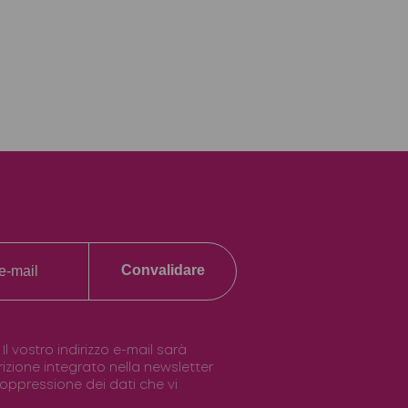
Convalidare
vostro indirizzo e-mail sarà
scrizione integrato nella newsletter
 soppressione dei dati che vi