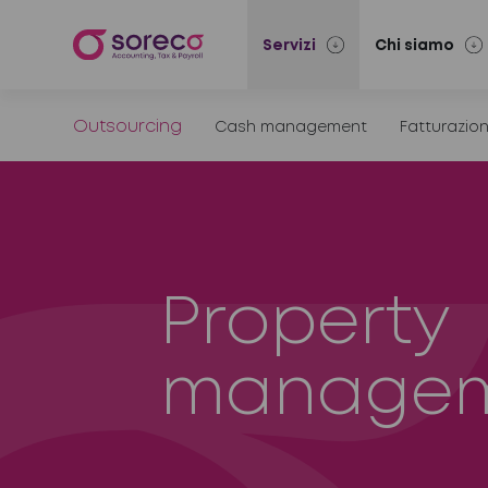
Servizi
Chi siamo
Outsourcing
Cash management
Fatturazion
Property
manage