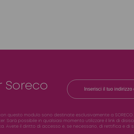
r Soreco
con questo modulo sono destinate esclusivamente a SORECO. Il 
ter. Sarà possibile in qualsiasi momento utilizzare il link di disi
. Avete il diritto di accesso e, se necessario, di rettifica e di