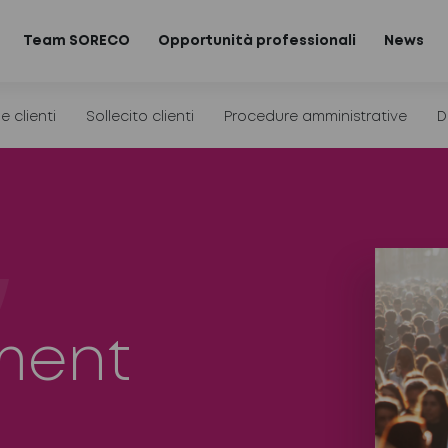
Team SORECO
Opportunità professionali
News
e clienti
Sollecito clienti
Procedure amministrative
D
ment